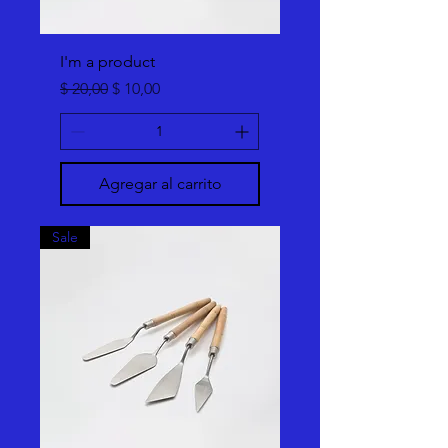
I'm a product
Precio
Precio de oferta
$ 20,00
$ 10,00
Agregar al carrito
Sale