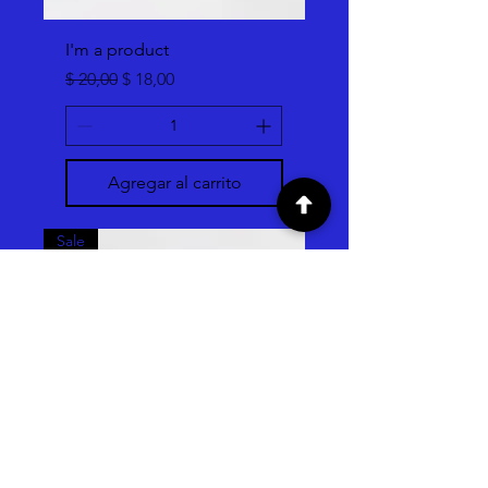
I'm a product
Precio
Precio de oferta
$ 20,00
$ 18,00
Agregar al carrito
Sale