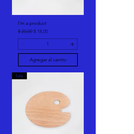
I'm a product
Precio
Precio de oferta
$ 20,00
$ 18,00
Agregar al carrito
Sale