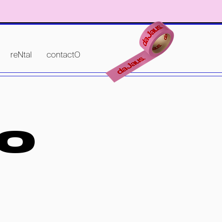
reNtal
contactO
IO