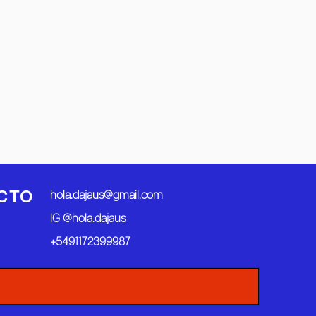
CTO
hola.dajaus@gmail.com
IG @hola.dajaus
+5491172399987