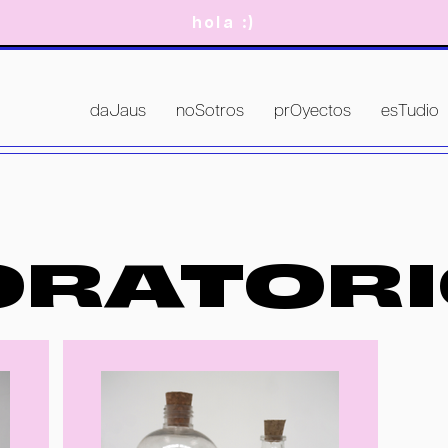
hola :)
daJaus
noSotros
prOyectos
esTudio
ORATOR